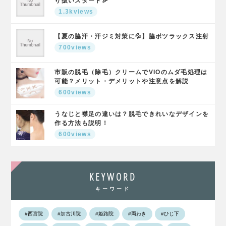
り扱いスタート🎉
1.3kviews
【夏の脇汗・汗ジミ対策に💦】脇ボツラックス注射
700views
市販の脱毛（除毛）クリームでVIOのムダ毛処理は
可能？メリット・デメリットや注意点を解説
600views
うなじと襟足の違いは？脱毛できれいなデザインを
作る方法も説明！
600views
KEYWORD
キーワード
#西宮院
#加古川院
#姫路院
#両わき
#ひじ下