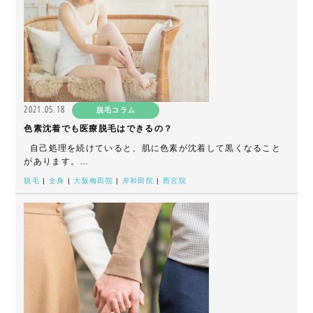
2021.05.18
脱毛コラム
色素沈着でも医療脱毛はできるの？
自己処理を続けていると、肌に色素が沈着して黒くなること
があります。…
脱毛
|
全身
|
大阪梅田院
|
岸和田院
|
西宮院