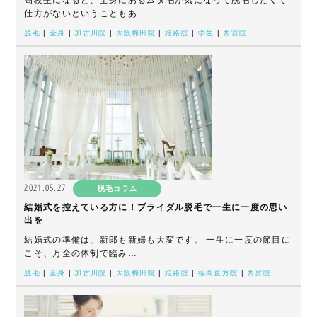
高校生になると、全身にあるムダ毛が気になって脱毛したくて
仕方がないということもあ…
脱毛
|
全身
|
加古川院
|
大阪梅田院
|
姫路院
|
学生
|
西宮院
2021.05.27
脱毛コラム
結婚式を控えている方に！ブライダル脱毛で一生に一度の思い
出を
結婚式の準備は、新郎も新婦も大変です。 一生に一度の節目に
こそ、万全の体制で臨み…
脱毛
|
全身
|
加古川院
|
大阪梅田院
|
姫路院
|
福岡直方院
|
西宮院