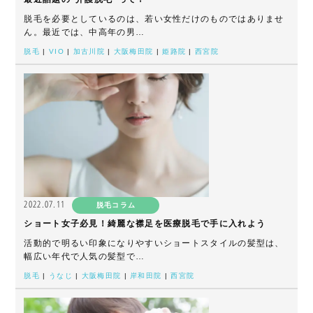
脱毛を必要としているのは、若い女性だけのものではありませ
ん。最近では、中高年の男…
脱毛
|
VIO
|
加古川院
|
大阪梅田院
|
姫路院
|
西宮院
2022.07.11
脱毛コラム
ショート女子必見！綺麗な襟足を医療脱毛で手に入れよう
活動的で明るい印象になりやすいショートスタイルの髪型は、
幅広い年代で人気の髪型で…
脱毛
|
うなじ
|
大阪梅田院
|
岸和田院
|
西宮院