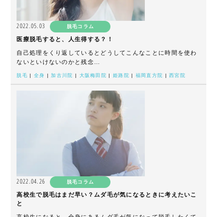
2022.05.03
脱毛コラム
医療脱毛すると、人生得する？！
自己処理をくり返しているとどうしてこんなことに時間を使わ
ないといけないのかと残念…
脱毛
|
全身
|
加古川院
|
大阪梅田院
|
姫路院
|
福岡直方院
|
西宮院
2022.04.26
脱毛コラム
高校生で脱毛はまだ早い？ムダ毛が気になるときに考えたいこ
と