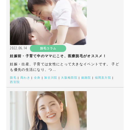
2022.06.14
脱毛コラム
妊娠前・子育て中のママにこそ、医療脱毛がオススメ！
妊娠・出産、子育ては女性にとって大きなイベントです。 子ど
も優先の生活になり、つ…
脱毛
|
両わき
|
全身
|
加古川院
|
大阪梅田院
|
姫路院
|
福岡直方院
|
西宮院