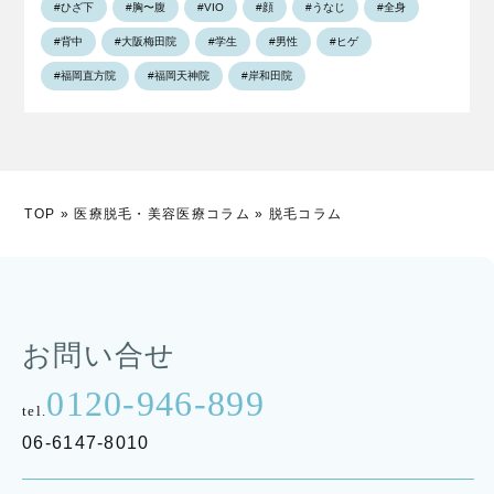
#ひざ下
#胸〜腹
#VIO
#顔
#うなじ
#全身
#背中
#大阪梅田院
#学生
#男性
#ヒゲ
#福岡直方院
#福岡天神院
#岸和田院
TOP
»
医療脱毛・美容医療コラム
»
脱毛コラム
お問い合せ
0120-946-899
tel.
06-6147-8010