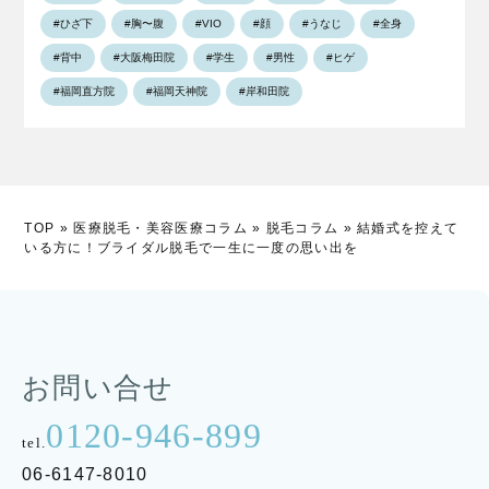
#ひざ下
#胸〜腹
#VIO
#顔
#うなじ
#全身
#背中
#大阪梅田院
#学生
#男性
#ヒゲ
#福岡直方院
#福岡天神院
#岸和田院
TOP
»
医療脱毛・美容医療コラム
»
脱毛コラム
»
結婚式を控えて
いる方に！ブライダル脱毛で一生に一度の思い出を
お問い合せ
0120-946-899
tel.
06-6147-8010