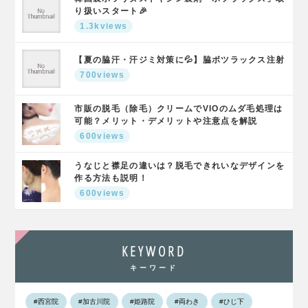
り扱いスタート🎉
1.3kviews
【夏の脇汗・汗ジミ対策に💦】脇ボツラックス注射
700views
市販の脱毛（除毛）クリームでVIOのムダ毛処理は
可能？メリット・デメリットや注意点を解説
600views
うなじと襟足の違いは？脱毛できれいなデザインを
作る方法も説明！
600views
KEYWORD
キーワード
#西宮院
#加古川院
#姫路院
#両わき
#ひじ下