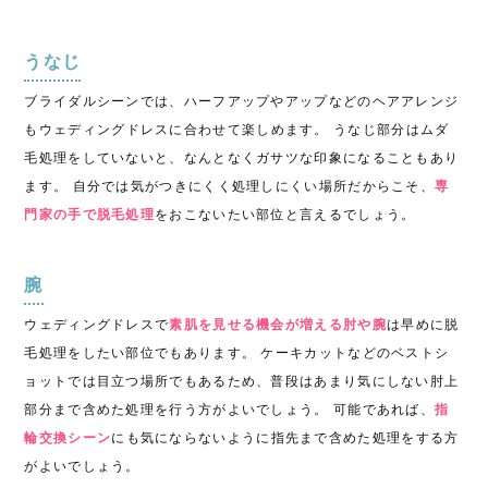
うなじ
ブライダルシーンでは、ハーフアップやアップなどのヘアアレンジ
も
ウェディングドレス
に合わせて楽しめます。 うなじ部分はムダ
毛処理をしていないと、なんとなくガサツな印象になることもあり
ます。 自分では気がつきにくく処理しにくい場所だからこそ、
専
門家の手で脱毛処理
をおこないたい部位と言えるでしょう。
腕
ウェディングドレスで
素肌を見せる機会が増える
肘や腕
は早めに脱
毛処理をしたい部位でもあります。 ケーキカットなどのベストシ
ョットでは目立つ場所でもあるため、普段はあまり気にしない肘上
部分まで含めた処理を行う方がよいでしょう。 可能であれば、
指
輪交換シーン
にも気にならないように指先まで含めた処理をする方
がよいでしょう。