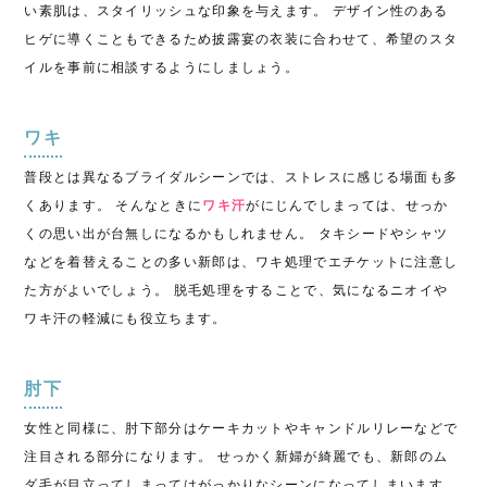
い素肌は、スタイリッシュな印象を与えます。 デザイン性のある
ヒゲに導くこともできるため披露宴の衣装に合わせて、希望のスタ
イルを事前に相談するようにしましょう。
ワキ
普段とは異なるブライダルシーンでは、ストレスに感じる場面も多
くあります。 そんなときに
ワキ汗
がにじんでしまっては、せっか
くの思い出が台無しになるかもしれません。 タキシードやシャツ
などを着替えることの多い新郎は、ワキ処理でエチケットに注意し
た方がよいでしょう。 脱毛処理をすることで、気になるニオイや
ワキ汗の軽減にも役立ちます。
肘下
女性と同様に、肘下部分はケーキカットやキャンドルリレーなどで
注目される部分になります。 せっかく新婦が綺麗でも、新郎のム
ダ毛が目立ってしまってはがっかりなシーンになってしまいます。