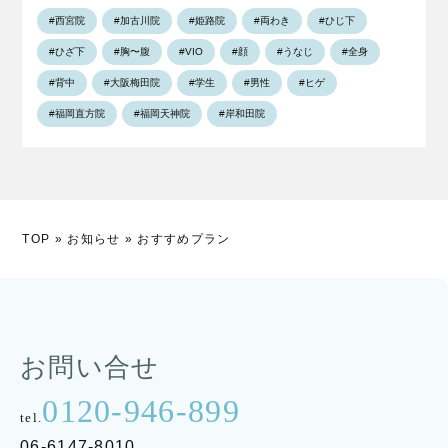
#西宮院
#加古川院
#姫路院
#両わき
#ひじ下
#ひざ下
#胸〜腹
#VIO
#顔
#うなじ
#全身
#背中
#大阪梅田院
#学生
#男性
#ヒゲ
#福岡直方院
#福岡天神院
#岸和田院
TOP
»
お知らせ
»
おすすめプラン
お問い合せ
0120-946-899
tel.
06-6147-8010