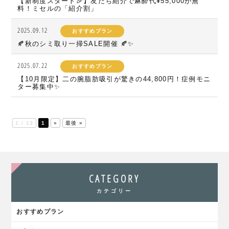
【新制度スタート🎉】友だち紹介で麻酔代¥55,000が無
料！ミセルの「紹介割」
2025.09.12
おすすめプラン
🍂秋のシミ取り一掃SALE開催 🍂✨
2025.07.22
おすすめプラン
【10月限定】二の腕脂肪吸引が驚きの44,800円！症例モニ
ター募集中✨
1 / 13
1
»
最後 »
CATEGORY
カテゴリー
おすすめプラン