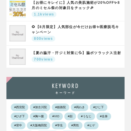
【お得にキレイに】人気の美肌施術が20%OFF✨8
月のミセル祭の対象日をチェック🎉
1.1kviews
🌻【8月限定】人気部位が今だけお得✨医療脱毛キ
ャンペーン
800views
【夏の脇汗・汗ジミ対策に💦】脇ボツラックス注射
700views
KEYWORD
キーワード
#西宮院
#加古川院
#姫路院
#両わき
#ひじ下
#ひざ下
#胸〜腹
#VIO
#顔
#うなじ
#全身
#背中
#大阪梅田院
#学生
#男性
#ヒゲ