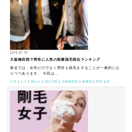
2019.07.19
大阪梅田院で男性に人気の医療脱毛部位ランキング
最近では、女性だけでなく男性も脱毛をすることが一般的にな
りつつあります。 今回は…
VIO
|
ヒゲ
|
両わき
|
加古川院
|
大阪梅田院
|
姫路院
|
男性
|
顔