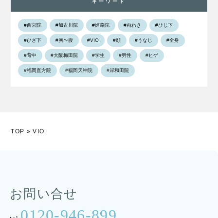
キーワード
#西宮院
#加古川院
#姫路院
#両わき
#ひじ下
#ひざ下
#胸〜腹
#VIO
#顔
#うなじ
#全身
#背中
#大阪梅田院
#学生
#男性
#ヒゲ
#福岡直方院
#福岡天神院
#岸和田院
TOP
»
VIO
お問い合せ
0120-946-899