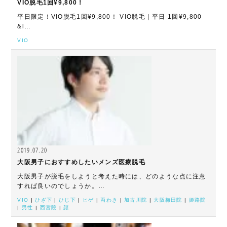
VIO脱毛1回¥9,800！
平日限定！VIO脱毛1回¥9,800！ VIO脱毛｜平日 1回¥9,800
&l…
VIO
2019.07.20
大阪男子におすすめしたいメンズ医療脱毛
大阪男子が脱毛をしようと考えた時には、どのような点に注意
すれば良いのでしょうか。…
VIO
|
ひざ下
|
ひじ下
|
ヒゲ
|
両わき
|
加古川院
|
大阪梅田院
|
姫路院
|
男性
|
西宮院
|
顔