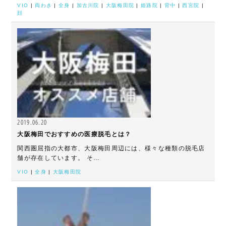
VIO
|
両わき
|
全身
|
加古川院
|
大阪梅田院
|
姫路院
|
背中
|
西宮院
|
顔
2019.06.20
大阪梅田でおすすめの医療脱毛とは？
関西圏屈指の大都市、大阪梅田周辺には、様々な種類の脱毛店
舗が存在しています。 そ…
VIO
|
全身
|
大阪梅田院