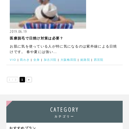
2019.06.19
医療脱毛で日焼け対策は必要？
お肌に気を使っている人が特に気になるのは紫外線による日焼
けです。 春や夏には強い…
VIO
|
両わき
|
全身
|
加古川院
|
大阪梅田院
|
姫路院
|
西宮院
1 / 3
1
»
CATEGORY
カテゴリー
おすすめプラン