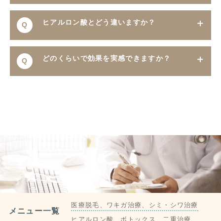
す。
通常はお腹や太ももなど、気にならない部位から
A
ヒアルロン酸とどう違いますか？
Q
採取します。ご希望に応じて調整可能です
自己脂肪を使うため異物反応が少なく、定着すれ
どのくらいで効果を実感できますか？
Q
A
ば長期間効果が持続します。仕上がりもよりナチ
ュラルです。
注入直後からふっくら感を実感できますが、定着
A
までに約1〜3ヶ月ほどかかります
医療脱毛、ワキガ治療、シミ・シワ治療
メニュー一覧
ヒアルロン酸、ボトックス、二重治療