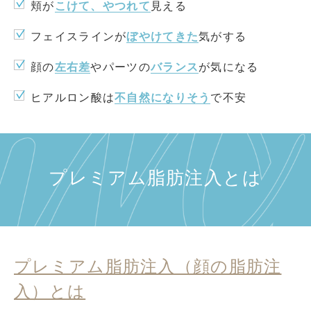
頬が
こけて、やつれて
見える
施術概要
フェイスラインが
ぼやけてきた
気がする
よくある質問
顔の
左右差
やパーツの
バランス
が気になる
ヒアルロン酸は
不自然になりそう
で不安
プレミアム脂肪注入とは
プレミアム脂肪注入（顔の脂肪注
入）とは