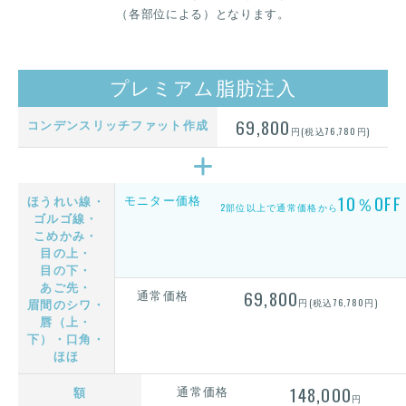
（各部位による）となります。
プレミアム脂肪注入
69,800
コンデンスリッチファット作成
円(税込76,780円)
モニター価格
10％OFF
ほうれい線・
2部位以上で通常価格から
ゴルゴ線・
こめかみ・
目の上・
目の下・
あご先・
通常価格
69,800
眉間のシワ・
円(税込76,780円)
唇（上・
下）・口角・
ほほ
通常価格
148,000
額
円