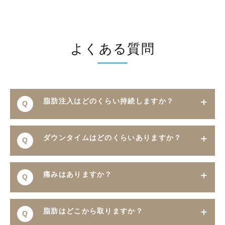
よくある質問
脂肪注入はどのくらい持続しますか？
Q
一度定着した脂肪は半永久的に残るとされていま
ダウンタイムはどのくらいありますか？
Q
A
す。ただし、個人差があり、注入後に一部吸収さ
れることもあります。
腫れや内出血が数日〜1週間程度出る場合があり
A
痛みはありますか？
Q
ますが、日常生活はほぼ支障なく過ごせます。
施術中は麻酔を使用するためほとんど痛みは感じ
脂肪はどこから取りますか？
Q
A
ません。術後も軽い痛みや違和感がある程度で