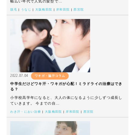
幅広い年代で人気の髪型で…
脱毛
|
うなじ
|
大阪梅田院
|
岸和田院
|
西宮院
2022.07.04
ワキガ・脇汗コラム
中学生だけどワキ汗・ワキガが心配！ミラドライの治療はでき
る？
小学校高学年になると、大人の体になるように少しずつ成長し
ていきます。 今までの自…
わき汗・におい治療
|
大阪梅田院
|
岸和田院
|
西宮院