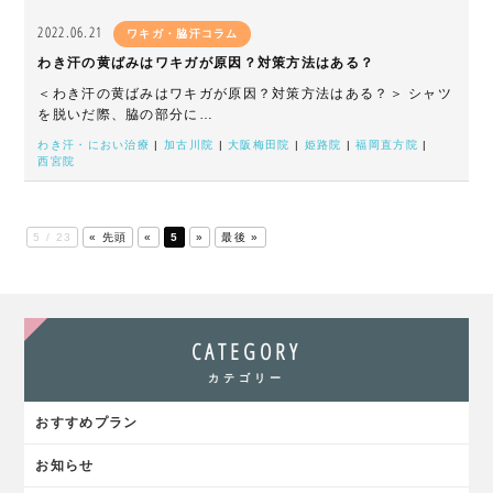
2022.06.21
ワキガ・脇汗コラム
わき汗の黄ばみはワキガが原因？対策方法はある？
＜わき汗の黄ばみはワキガが原因？対策方法はある？＞ シャツ
を脱いだ際、脇の部分に…
わき汗・におい治療
|
加古川院
|
大阪梅田院
|
姫路院
|
福岡直方院
|
西宮院
5 / 23
« 先頭
«
5
»
最後 »
CATEGORY
カテゴリー
おすすめプラン
お知らせ