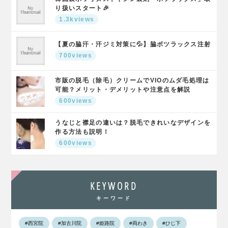
り扱いスタート🎉
1.3kviews
【夏の脇汗・汗ジミ対策に💦】脇ボツラックス注射
700views
市販の脱毛（除毛）クリームでVIOのムダ毛処理は
可能？メリット・デメリットや注意点を解説
600views
うなじと襟足の違いは？脱毛できれいなデザインを
作る方法も説明！
600views
KEYWORD
キーワード
#西宮院
#加古川院
#姫路院
#両わき
#ひじ下