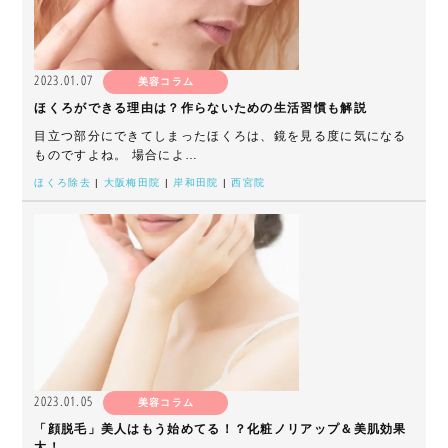
2023.01.07
美容コラム
ほくろができる理由は？作らないための生活習慣も解説
目立つ部分にできてしまったほくろは、鏡を見る度に気になる
ものですよね。 場合によ…
ほくろ除去
|
大阪梅田院
|
岸和田院
|
西宮院
2023.01.05
美容コラム
「顔脱毛」美人はもう始めてる！？化粧ノリアップ＆美肌効果
大！