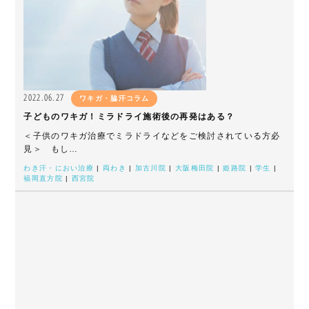
2022.06.27
ワキガ・脇汗コラム
子どものワキガ！ミラドライ施術後の再発はある？
＜子供のワキガ治療でミラドライなどをご検討されている方必
見＞ もし…
わき汗・におい治療
|
両わき
|
加古川院
|
大阪梅田院
|
姫路院
|
学生
|
福岡直方院
|
西宮院