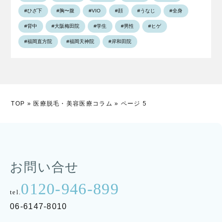
#ひざ下
#胸〜腹
#VIO
#顔
#うなじ
#全身
#背中
#大阪梅田院
#学生
#男性
#ヒゲ
#福岡直方院
#福岡天神院
#岸和田院
TOP
»
医療脱毛・美容医療コラム
»
ページ 5
お問い合せ
0120-946-899
tel.
06-6147-8010