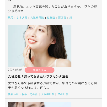
「顔脱毛」という言葉を聞いたことがありますか。 ワキの部
分脱毛やV…
脱毛
|
加古川院
|
大阪梅田院
|
姫路院
|
西宮院
|
顔
2022.08.08
美容コラム
女性必見！知っておきたいプラセンタ注射
女性なら誰でも経験する月経ですが、毎月その時期になると調
子が悪くなる時には、何ら…
美容注射・お薬・その他
|
大阪梅田院
|
岸和田院