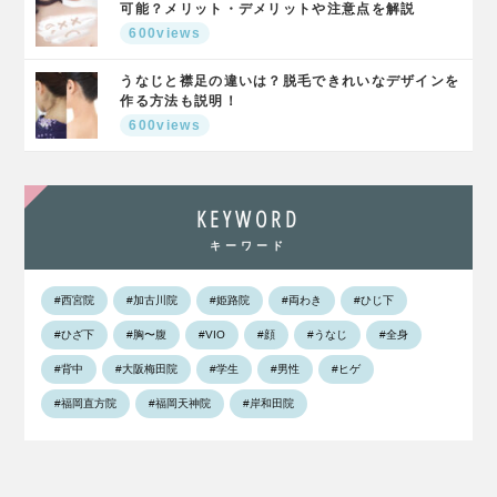
可能？メリット・デメリットや注意点を解説
600views
うなじと襟足の違いは？脱毛できれいなデザインを
作る方法も説明！
600views
KEYWORD
キーワード
#西宮院
#加古川院
#姫路院
#両わき
#ひじ下
#ひざ下
#胸〜腹
#VIO
#顔
#うなじ
#全身
#背中
#大阪梅田院
#学生
#男性
#ヒゲ
#福岡直方院
#福岡天神院
#岸和田院