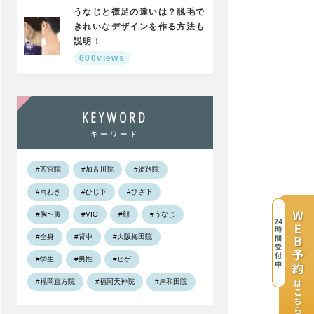
うなじと襟足の違いは？脱毛で
きれいなデザインを作る方法も
説明！
600views
KEYWORD
キーワード
#西宮院
#加古川院
#姫路院
#両わき
#ひじ下
#ひざ下
#胸〜腹
#VIO
#顔
#うなじ
#全身
#背中
#大阪梅田院
#学生
#男性
#ヒゲ
#福岡直方院
#福岡天神院
#岸和田院