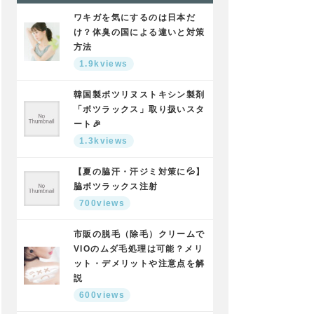
ワキガを気にするのは日本だ
け？体臭の国による違いと対策
方法
1.9kviews
韓国製ボツリヌストキシン製剤
「ボツラックス」取り扱いスタ
ート🎉
1.3kviews
【夏の脇汗・汗ジミ対策に💦】
脇ボツラックス注射
700views
市販の脱毛（除毛）クリームで
VIOのムダ毛処理は可能？メリ
ット・デメリットや注意点を解
説
600views