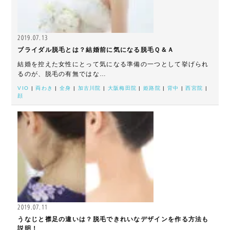
2019.07.13
ブライダル脱毛とは？結婚前に気になる脱毛Ｑ＆Ａ
結婚を控えた女性にとって気になる準備の一つとして挙げられ
るのが、脱毛の有無ではな…
VIO
|
両わき
|
全身
|
加古川院
|
大阪梅田院
|
姫路院
|
背中
|
西宮院
|
顔
2019.07.11
うなじと襟足の違いは？脱毛できれいなデザインを作る方法も
説明！