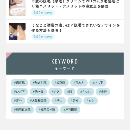
市販の脱毛（除毛）クリームでVIOのムダ毛処理は
可能？メリット・デメリットや注意点を解説
600views
うなじと襟足の違いは？脱毛できれいなデザインを
作る方法も説明！
600views
KEYWORD
キーワード
#西宮院
#加古川院
#姫路院
#両わき
#ひじ下
#ひざ下
#胸〜腹
#VIO
#顔
#うなじ
#全身
#背中
#大阪梅田院
#学生
#男性
#ヒゲ
#福岡直方院
#福岡天神院
#岸和田院