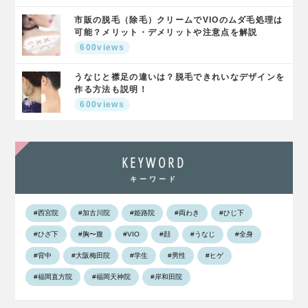
市販の脱毛（除毛）クリームでVIOのムダ毛処理は
可能？メリット・デメリットや注意点を解説
600views
うなじと襟足の違いは？脱毛できれいなデザインを
作る方法も説明！
600views
KEYWORD
キーワード
#西宮院
#加古川院
#姫路院
#両わき
#ひじ下
#ひざ下
#胸〜腹
#VIO
#顔
#うなじ
#全身
#背中
#大阪梅田院
#学生
#男性
#ヒゲ
#福岡直方院
#福岡天神院
#岸和田院