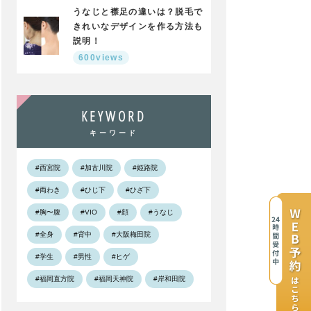
うなじと襟足の違いは？脱毛で
きれいなデザインを作る方法も
説明！
600views
KEYWORD
キーワード
#西宮院
#加古川院
#姫路院
#両わき
#ひじ下
#ひざ下
#胸〜腹
#VIO
#顔
#うなじ
#全身
#背中
#大阪梅田院
#学生
#男性
#ヒゲ
#福岡直方院
#福岡天神院
#岸和田院