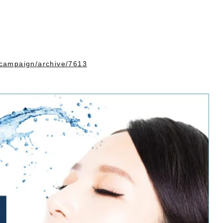
♡
n/campaign/archive/7613