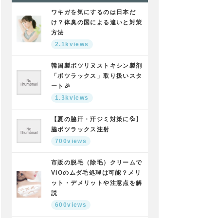
ワキガを気にするのは日本だ
け？体臭の国による違いと対策
方法
2.1kviews
韓国製ボツリヌストキシン製剤
「ボツラックス」取り扱いスタ
ート🎉
1.3kviews
【夏の脇汗・汗ジミ対策に💦】
脇ボツラックス注射
700views
市販の脱毛（除毛）クリームで
VIOのムダ毛処理は可能？メリ
ット・デメリットや注意点を解
説
600views