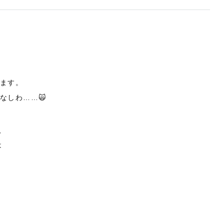
います。
なしわ……🙀
、
は