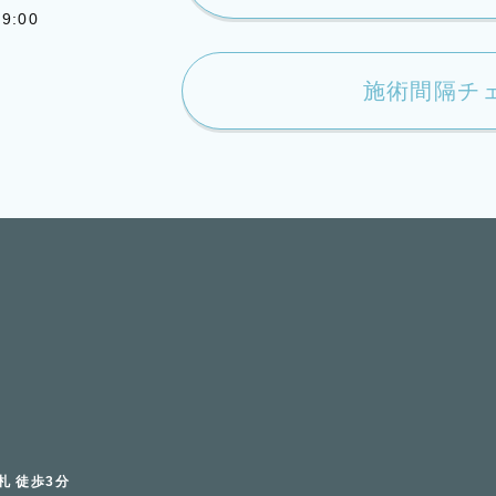
9:00
施術間隔チ
札 徒歩3分