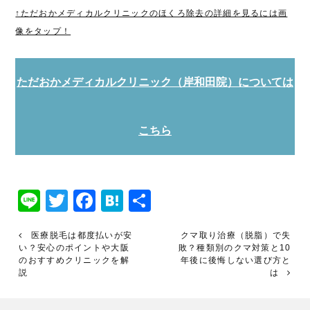
↑ただおかメディカルクリニックのほくろ除去の詳細を見るには画
像をタップ！
ただおかメディカルクリニック（岸和田院）については
こちら
Line
Twitter
Facebook
Hatena
共
有
医療脱毛は都度払いが安
クマ取り治療（脱脂）で失
い？安心のポイントや大阪
敗？種類別のクマ対策と10
のおすすめクリニックを解
年後に後悔しない選び方と
説
は