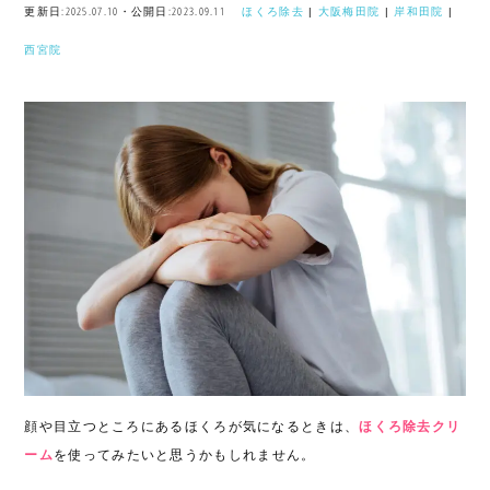
更新日:2025.07.10・公開日:2023.09.11
ほくろ除去
|
大阪梅田院
|
岸和田院
|
西宮院
顔や目立つところにあるほくろが気になるときは、
ほくろ除去クリ
ーム
を使ってみたいと思うかもしれません。