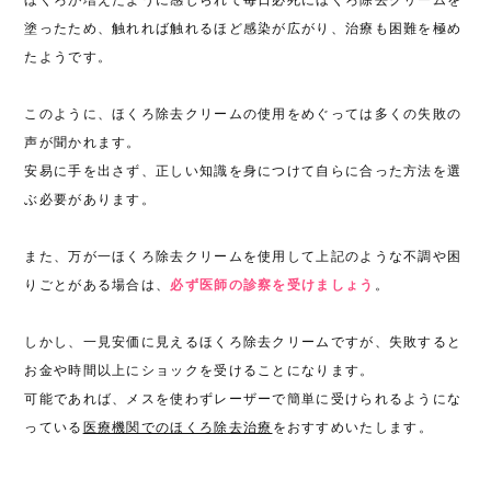
ほくろが増えたように感じられて毎日必死にほくろ除去クリームを
塗ったため、触れれば触れるほど感染が広がり、治療も困難を極め
たようです。
このように、ほくろ除去クリームの使用をめぐっては多くの失敗の
声が聞かれます。
安易に手を出さず、正しい知識を身につけて自らに合った方法を選
ぶ必要があります。
また、万が一ほくろ除去クリームを使用して上記のような不調や困
りごとがある場合は、
必ず医師の診察を受けましょう
。
しかし、一見安価に見えるほくろ除去クリームですが、失敗すると
お金や時間以上にショックを受けることになります。
可能であれば、メスを使わずレーザーで簡単に受けられるようにな
っている
医療機関でのほくろ除去治療
をおすすめいたします。