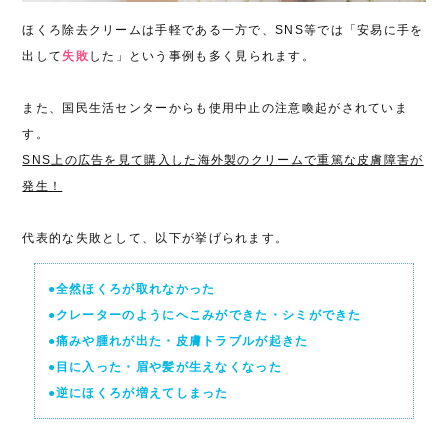
ほくろ除去クリームは手軽である一方で、SNS等では「安易に手を
出して
失敗
した」という事例も多く見られます。
また、国民生活センターからも使用中止の注意喚起がされていま
す。
SNS上の広告を見て購入した海外製のクリームで重篤な皮膚障害が
発生！
代表的な失敗として、以下が挙げられます。
●全然ほくろが取れなかった
●クレーターのようにへこみができた・シミができた
●痛みや腫れが出た・皮膚トラブルが起きた
●目に入った・眉や髪が生えなくなった
●逆にほくろが増えてしまった