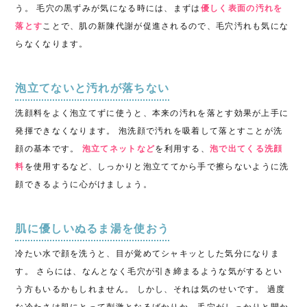
う。 毛穴の黒ずみが気になる時には、まずは
優しく表面の汚れを
落とす
ことで、肌の新陳代謝が促進されるので、毛穴汚れも気にな
らなくなります。
泡立てないと汚れが落ちない
洗顔料をよく泡立てずに使うと、本来の汚れを落とす効果が上手に
発揮できなくなります。 泡洗顔で汚れを吸着して落とすことが洗
顔の基本です。
泡立てネットなど
を利用する、
泡で出てくる洗顔
料
を使用するなど、しっかりと
泡立ててから手で擦らないように洗
顔
できるように心がけましょう。
肌に優しいぬるま湯を使おう
冷たい水で顔を洗うと、目が覚めてシャキッとした気分になりま
す。 さらには、なんとなく毛穴が引き締まるような気がするとい
う方もいるかもしれません。 しかし、それは気のせいです。 過度