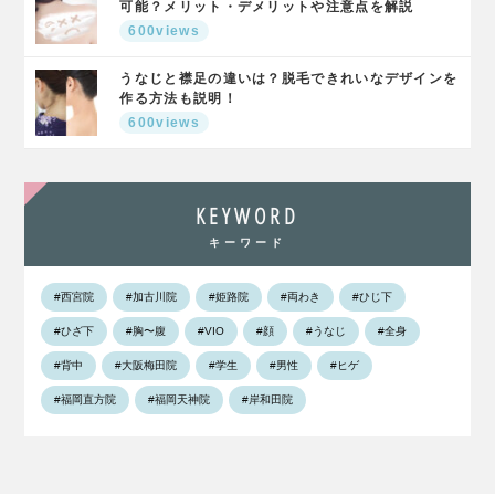
可能？メリット・デメリットや注意点を解説
600views
うなじと襟足の違いは？脱毛できれいなデザインを
作る方法も説明！
600views
KEYWORD
キーワード
#西宮院
#加古川院
#姫路院
#両わき
#ひじ下
#ひざ下
#胸〜腹
#VIO
#顔
#うなじ
#全身
#背中
#大阪梅田院
#学生
#男性
#ヒゲ
#福岡直方院
#福岡天神院
#岸和田院