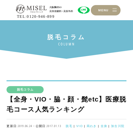
MENU
TEL:0120-946-899
脱毛コラム
【全身・VIO・脇・顔・髭etc】医療脱
毛コース人気ランキング
更新日:2019.06.24・公開日:2017.01.13
脱毛
|
VIO
|
両わき
|
全身
|
加古川院