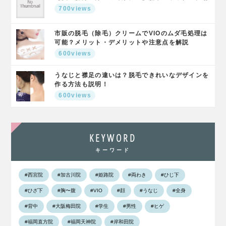
700views
市販の脱毛（除毛）クリームでVIOのムダ毛処理は
可能？メリット・デメリットや注意点を解説
600views
うなじと襟足の違いは？脱毛できれいなデザインを
作る方法も説明！
600views
KEYWORD
キーワード
#西宮院
#加古川院
#姫路院
#両わき
#ひじ下
#ひざ下
#胸〜腹
#VIO
#顔
#うなじ
#全身
#背中
#大阪梅田院
#学生
#男性
#ヒゲ
#福岡直方院
#福岡天神院
#岸和田院