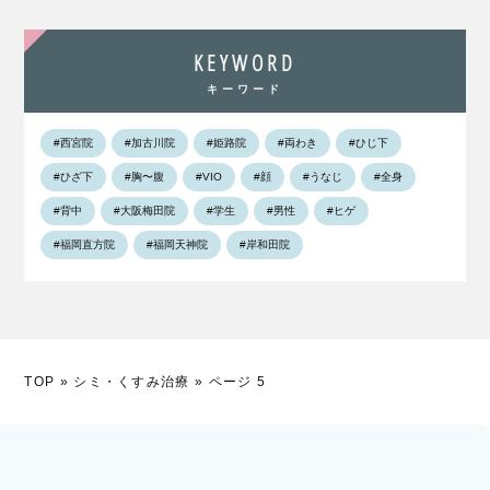
KEYWORD
キーワード
#西宮院
#加古川院
#姫路院
#両わき
#ひじ下
#ひざ下
#胸〜腹
#VIO
#顔
#うなじ
#全身
#背中
#大阪梅田院
#学生
#男性
#ヒゲ
#福岡直方院
#福岡天神院
#岸和田院
TOP
»
シミ・くすみ治療
»
ページ 5