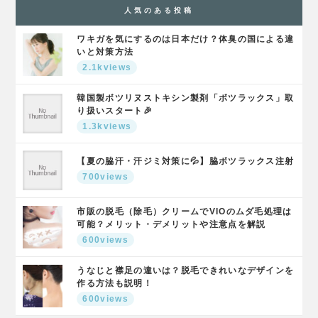
人気のある投稿
ワキガを気にするのは日本だけ？体臭の国による違
いと対策方法
2.1kviews
韓国製ボツリヌストキシン製剤「ボツラックス」取
り扱いスタート🎉
1.3kviews
【夏の脇汗・汗ジミ対策に💦】脇ボツラックス注射
700views
市販の脱毛（除毛）クリームでVIOのムダ毛処理は
可能？メリット・デメリットや注意点を解説
600views
うなじと襟足の違いは？脱毛できれいなデザインを
作る方法も説明！
600views