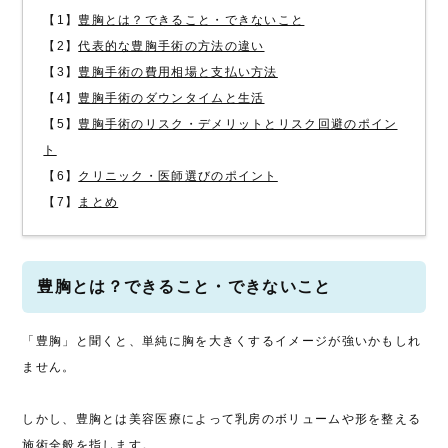
【1】
豊胸とは？できること・できないこと
【2】
代表的な豊胸手術の方法の違い
【3】
豊胸手術の費用相場と支払い方法
【4】
豊胸手術のダウンタイムと生活
【5】
豊胸手術のリスク・デメリットとリスク回避のポイン
ト
【6】
クリニック・医師選びのポイント
【7】
まとめ
豊胸とは？できること・できないこと
「豊胸」と聞くと、単純に胸を大きくするイメージが強いかもしれ
ません。
しかし、豊胸とは美容医療によって乳房のボリュームや形を整える
施術全般を指します。