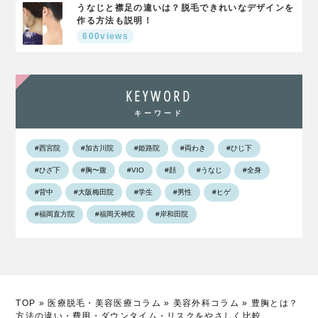
うなじと襟足の違いは？脱毛できれいなデザインを
作る方法も説明！
600views
KEYWORD
キーワード
#西宮院
#加古川院
#姫路院
#両わき
#ひじ下
#ひざ下
#胸〜腹
#VIO
#顔
#うなじ
#全身
#背中
#大阪梅田院
#学生
#男性
#ヒゲ
#福岡直方院
#福岡天神院
#岸和田院
TOP
»
医療脱毛・美容医療コラム
»
美容外科コラム
»
豊胸とは？
方法の違い・費用・ダウンタイム・リスクをやさしく比較