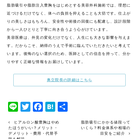
脂肪吸引や脂肪注入豊胸をはじめとする美容外科施術では、理想に
近づけるだけでなく、体への負担を抑えることも大切です。仕上が
りの美しさはもちろん、安全性や術後の回復にも配慮し、設計段階
から一人ひとりと丁寧に向き合うよう心がけています。
美容医療は、外見の変化だけでなく、人生にも大きな影響を与えま
す。だからこそ、納得のうえで手術に臨んでいただきたいと考えて
います。後悔のない選択のため、医師としての信念を持って、分か
りやすく正確な情報をお届けしています。
奥立院長の詳細はこちら
Line
Twitter
Facebook
Hatena
共
有
ヒアルロン酸豊胸はやめ
脂肪吸引にかかる値段って
たほうがいい？メリット・
いくら？料金体系や相場の
デメリット・費用・代替手
目安をご紹介