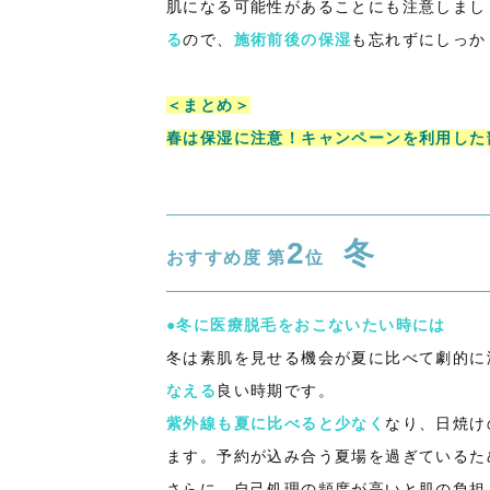
肌になる可能性があることにも注意しまし
る
ので、
施術前後の保湿
も忘れずにしっか
＜まとめ＞
春は保湿に注意！キャンペーンを利用した
2
冬
おすすめ度 第
位
●冬に医療脱毛をおこないたい時には
冬は素肌を見せる機会が夏に比べて劇的に
なえる
良い時期です。
紫外線も夏に比べると少なく
なり、日焼け
ます。予約が込み合う夏場を過ぎているた
さらに、自己処理の頻度が高いと肌の負担