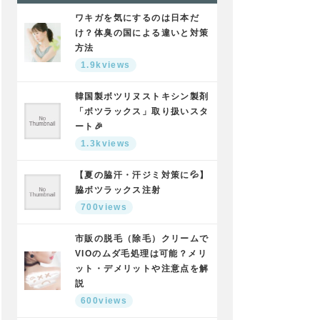
ワキガを気にするのは日本だ
け？体臭の国による違いと対策
方法
1.9kviews
韓国製ボツリヌストキシン製剤
「ボツラックス」取り扱いスタ
ート🎉
1.3kviews
【夏の脇汗・汗ジミ対策に💦】
脇ボツラックス注射
700views
市販の脱毛（除毛）クリームで
VIOのムダ毛処理は可能？メリ
ット・デメリットや注意点を解
説
600views