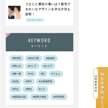
うなじと襟足の違いは？脱毛で
きれいなデザインを作る方法も
説明！
600views
KEYWORD
キーワード
#西宮院
#加古川院
#姫路院
#両わき
#ひじ下
#ひざ下
#胸〜腹
#VIO
#顔
#うなじ
#全身
#背中
#大阪梅田院
#学生
#男性
#ヒゲ
#福岡直方院
#福岡天神院
#岸和田院