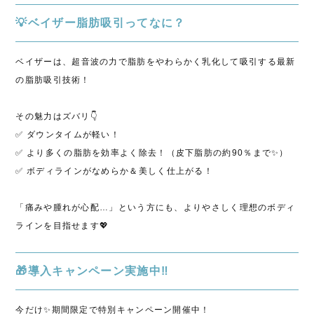
💡ベイザー脂肪吸引ってなに？
ベイザーは、
超音波の力で脂肪をやわらかく乳化して吸引する
最新
の脂肪吸引技術！
その魅力はズバリ👇
✅
ダウンタイムが軽い！
✅
より多くの脂肪を効率よく除去！
（皮下脂肪の約90％まで✨）
✅
ボディラインがなめらか＆美しく仕上がる！
「痛みや腫れが心配…」という方にも、よりやさしく理想のボディ
ラインを目指せます💖
🎁導入キャンペーン実施中‼️
今だけ✨
期間限定で特別キャンペーン開催中！