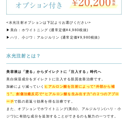
<水光注射オプションは下記よりお選びください>
▶美白：ホワイトニング (通常定価¥4,980税抜)
▶ハリ、小ジワ：アルジルリン (通常定価¥9,980税抜)
水光注射とは？
美容液は「塗る」からダイレクトに「注入する」時代へ
美白保湿成分をダイレクトに注入する肌質改善治療です。
加齢により減っていく
ヒアルロン酸を注射によって“外部から補
う”、創傷治癒反応で“ヒアルロン酸を生み出す力”の２つのアプロ
ーチ
で肌の若返り効果を得る治療です。
また、オプションでホワイトニング(美白)、アルジルリン(ハリ・小
ジワ)に有効な成分を追加することができるのも魅力の一つです。