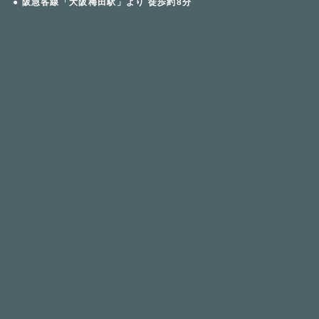
● 阪急各線「大阪梅田駅」より 徒歩約8分