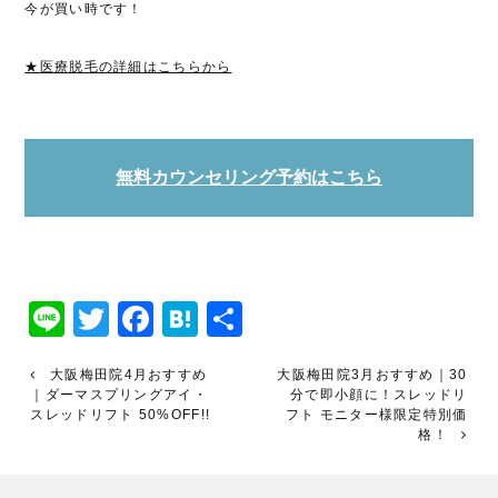
今が買い時です！
★医療脱毛の詳細はこちらから
無料カウンセリング予約はこちら
Line
Twitter
Facebook
Hatena
共
有
大阪梅田院4月おすすめ
大阪梅田院3月おすすめ｜30
｜ダーマスプリングアイ・
分で即小顔に！スレッドリ
スレッドリフト 50%OFF!!
フト モニター様限定特別価
格！