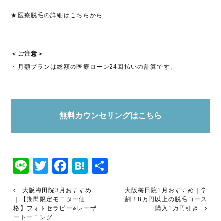
★医療脱毛の詳細はこちらから
＜ご注意＞
・月額プランは総額の医療ローン24回払いの計算です。
無料カウンセリングはこちら
Line
Twitter
Facebook
Hatena
共
有
大阪梅田院3月おすすめ
大阪梅田院1月おすすめ｜学
｜【期間限定モニター価
割！8万円以上の脱毛コース
格】フォトセラピー&レーザ
購入1万円引き
ートーニング